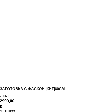
More products
ЗАГОТОВКА С ФАСКОЙ |КИТ|60СМ
ZF060
2990,00
р.
МДФ 10мм